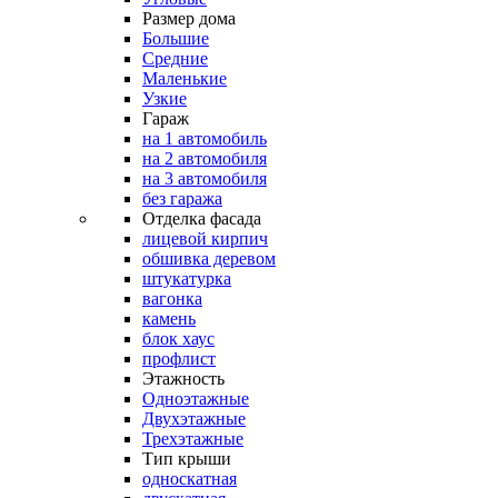
Размер дома
Большие
Средние
Маленькие
Узкие
Гараж
на 1 автомобиль
на 2 автомобиля
на 3 автомобиля
без гаража
Отделка фасада
лицевой кирпич
обшивка деревом
штукатурка
вагонка
камень
блок хаус
профлист
Этажность
Одноэтажные
Двухэтажные
Трехэтажные
Тип крыши
односкатная