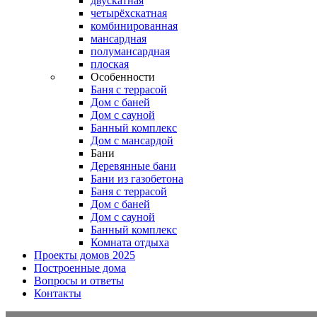
двускатная
четырёхскатная
комбинированная
мансардная
полумансардная
плоская
Особенности
Баня с террасой
Дом с баней
Дом с сауной
Банный комплекс
Дом с мансардой
Бани
Деревянные бани
Бани из газобетона
Баня с террасой
Дом с баней
Дом с сауной
Банный комплекс
Комната отдыха
Проекты домов 2025
Построенные дома
Вопросы и ответы
Контакты