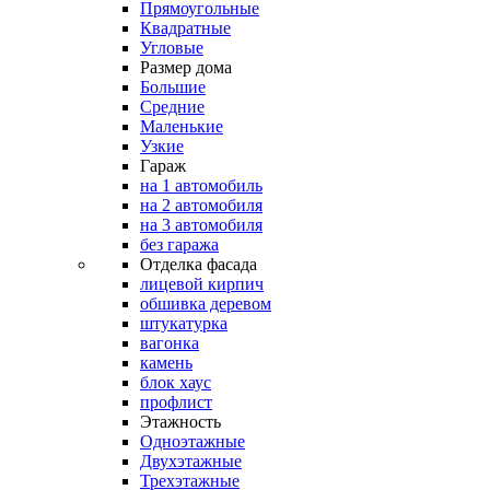
Прямоугольные
Квадратные
Угловые
Размер дома
Большие
Средние
Маленькие
Узкие
Гараж
на 1 автомобиль
на 2 автомобиля
на 3 автомобиля
без гаража
Отделка фасада
лицевой кирпич
обшивка деревом
штукатурка
вагонка
камень
блок хаус
профлист
Этажность
Одноэтажные
Двухэтажные
Трехэтажные