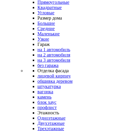
Прямоугольные
Квадратные
Угловые
Размер дома
Большие
Средние
Маленькие
Узкие
Гараж
на 1 автомобиль
на 2 автомобиля
на 3 автомобиля
без гаража
Отделка фасада
лицевой кирпич
обшивка деревом
штукатурка
вагонка
камень
блок хаус
профлист
Этажность
Одноэтажные
Двухэтажные
Трехэтажные