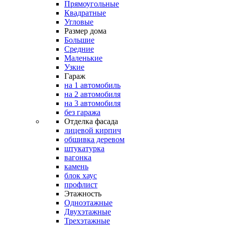
Прямоугольные
Квадратные
Угловые
Размер дома
Большие
Средние
Маленькие
Узкие
Гараж
на 1 автомобиль
на 2 автомобиля
на 3 автомобиля
без гаража
Отделка фасада
лицевой кирпич
обшивка деревом
штукатурка
вагонка
камень
блок хаус
профлист
Этажность
Одноэтажные
Двухэтажные
Трехэтажные