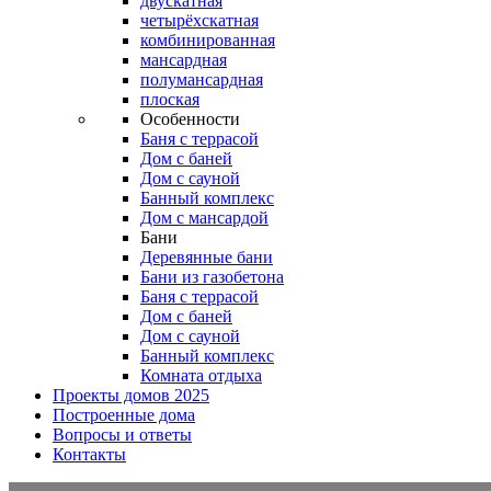
двускатная
четырёхскатная
комбинированная
мансардная
полумансардная
плоская
Особенности
Баня с террасой
Дом с баней
Дом с сауной
Банный комплекс
Дом с мансардой
Бани
Деревянные бани
Бани из газобетона
Баня с террасой
Дом с баней
Дом с сауной
Банный комплекс
Комната отдыха
Проекты домов 2025
Построенные дома
Вопросы и ответы
Контакты