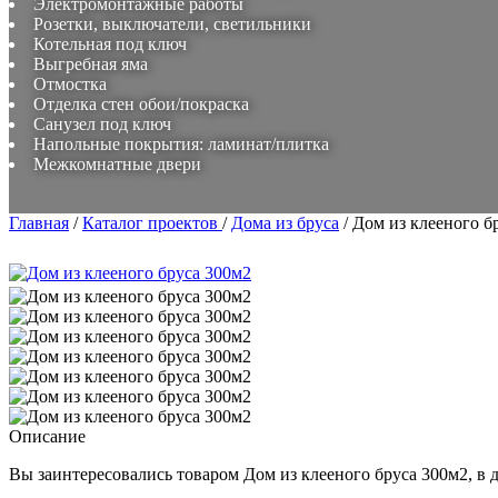
Электромонтажные работы
Розетки, выключатели, светильники
Котельная под ключ
Выгребная яма
Отмостка
Отделка стен обои/покраска
Санузел под ключ
Напольные покрытия: ламинат/плитка
Межкомнатные двери
Главная
/
Каталог проектов
/
Дома из бруса
/
Дом из клееного б
Описание
Вы заинтересовались товаром
Дом из клееного бруса 300м2
, в