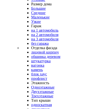
Размер дома
Большие
Средние
Маленькие
Узкие
Гараж
на 1 автомобиль
на 2 автомобиля
на 3 автомобиля
без гаража
Отделка фасада
лицевой кирпич
обшивка деревом
штукатурка
вагонка
камень
блок хаус
профлист
Этажность
Одноэтажные
Двухэтажные
Трехэтажные
Тип крыши
односкатная