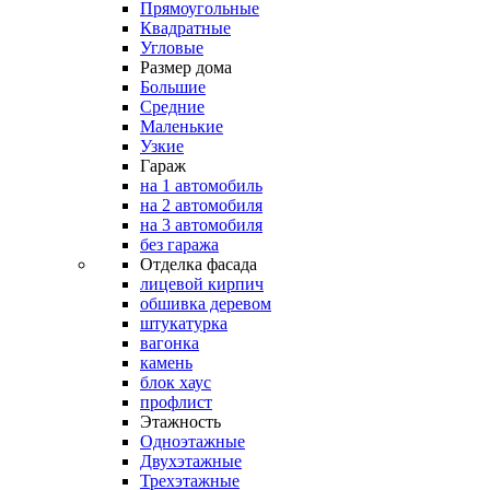
Прямоугольные
Квадратные
Угловые
Размер дома
Большие
Средние
Маленькие
Узкие
Гараж
на 1 автомобиль
на 2 автомобиля
на 3 автомобиля
без гаража
Отделка фасада
лицевой кирпич
обшивка деревом
штукатурка
вагонка
камень
блок хаус
профлист
Этажность
Одноэтажные
Двухэтажные
Трехэтажные