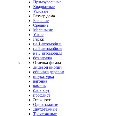
Прямоугольные
Квадратные
Угловые
Размер дома
Большие
Средние
Маленькие
Узкие
Гараж
на 1 автомобиль
на 2 автомобиля
на 3 автомобиля
без гаража
Отделка фасада
лицевой кирпич
обшивка деревом
штукатурка
вагонка
камень
блок хаус
профлист
Этажность
Одноэтажные
Двухэтажные
Трехэтажные