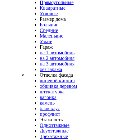
Прямоугольные
Квадратные
Угловые
Размер дома
Большие
Средние
Маленькие
Узкие
Гараж
на 1 автомобиль
на 2 автомобиля
на 3 автомобиля
без гаража
Отделка фасада
лицевой кирпич
обшивка деревом
штукатурка
вагонка
камень
блок хаус
профлист
Этажность
Одноэтажные
Двухэтажные
Трехэтажные