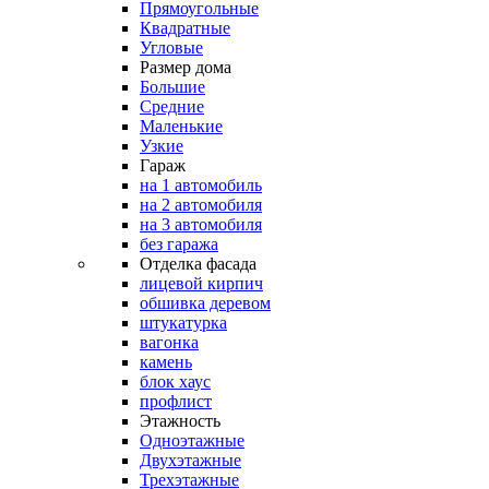
Прямоугольные
Квадратные
Угловые
Размер дома
Большие
Средние
Маленькие
Узкие
Гараж
на 1 автомобиль
на 2 автомобиля
на 3 автомобиля
без гаража
Отделка фасада
лицевой кирпич
обшивка деревом
штукатурка
вагонка
камень
блок хаус
профлист
Этажность
Одноэтажные
Двухэтажные
Трехэтажные