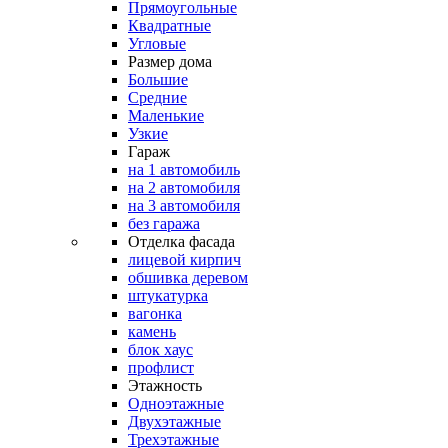
Прямоугольные
Квадратные
Угловые
Размер дома
Большие
Средние
Маленькие
Узкие
Гараж
на 1 автомобиль
на 2 автомобиля
на 3 автомобиля
без гаража
Отделка фасада
лицевой кирпич
обшивка деревом
штукатурка
вагонка
камень
блок хаус
профлист
Этажность
Одноэтажные
Двухэтажные
Трехэтажные