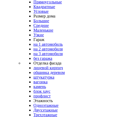
Прямоугольные
Квадратные
Угловые
Размер дома
Большие
Средние
Маленькие
Узкие
Гараж
на 1 автомобиль
на 2 автомобиля
на 3 автомобиля
без гаража
Отделка фасада
лицевой кирпич
обшивка деревом
штукатурка
вагонка
камень
блок хаус
профлист
Этажность
Одноэтажные
Двухэтажные
Трехэтажные