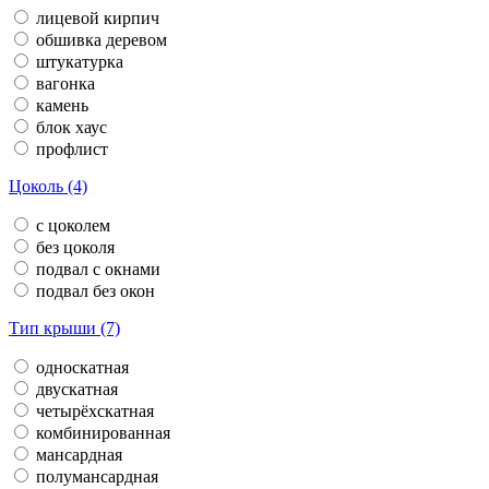
лицевой кирпич
обшивка деревом
штукатурка
вагонка
камень
блок хаус
профлист
Цоколь (4)
с цоколем
без цоколя
подвал с окнами
подвал без окон
Тип крыши (7)
односкатная
двускатная
четырёхскатная
комбинированная
мансардная
полумансардная