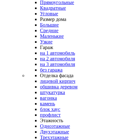
Прямоугольные
Квадратные
Угловые
Размер дома
Большие
Средние
Маленькие
Узкие
Гараж
на 1 автомобиль
на 2 автомобиля
на 3 автомобиля
без гаража
Отделка фасада
лицевой кирпич
обшивка деревом
штукатурка
вагонка
камень
блок хаус
профлист
Этажность
Одноэтажные
Двухэтажные
Трехэтажные