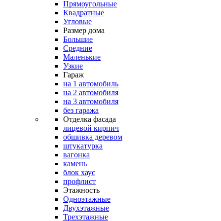
Прямоугольные
Квадратные
Угловые
Размер дома
Большие
Средние
Маленькие
Узкие
Гараж
на 1 автомобиль
на 2 автомобиля
на 3 автомобиля
без гаража
Отделка фасада
лицевой кирпич
обшивка деревом
штукатурка
вагонка
камень
блок хаус
профлист
Этажность
Одноэтажные
Двухэтажные
Трехэтажные