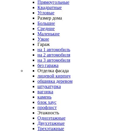
Прямоугольные
Квадратные
Угловые
Размер дома
Большие
Средние
Маленькие
Узкие
Гараж
на 1 автомобиль
на 2 автомобиля
на 3 автомобиля
без гаража
Отделка фасада
лицевой кирпич
обшивка деревом
штукатурка
вагонка
камень
блок хаус
профлист
Этажность
Одноэтажные
Двухэтажные
Трехэтажные