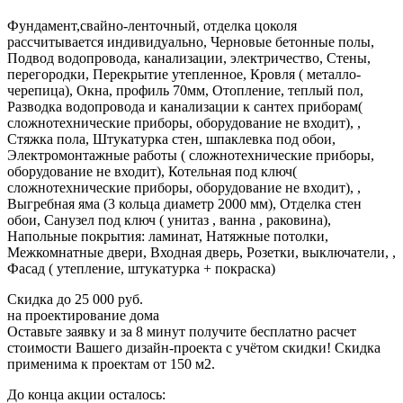
Фундамент,свайно-ленточный, отделка цоколя
рассчитывается индивидуально, Черновые бетонные полы,
Подвод водопровода, канализации, электричество, Стены,
перегородки, Перекрытие утепленное, Кровля ( металло-
черепица), Окна, профиль 70мм, Отопление, теплый пол,
Разводка водопровода и канализации к сантех приборам(
сложнотехнические приборы, оборудование не входит), ,
Стяжка пола, Штукатурка стен, шпаклевка под обои,
Электромонтажные работы ( сложнотехнические приборы,
оборудование не входит), Котельная под ключ(
сложнотехнические приборы, оборудование не входит), ,
Выгребная яма (3 кольца диаметр 2000 мм), Отделка стен
обои, Санузел под ключ ( унитаз , ванна , раковина),
Напольные покрытия: ламинат, Натяжные потолки,
Межкомнатные двери, Входная дверь, Розетки, выключатели, ,
Фасад ( утепление, штукатурка + покраска)
Скидка
до 25 000 руб.
на проектирование дома
Оставьте заявку и за 8 минут получите бесплатно
расчет
стоимости Вашего дизайн-проекта с учётом скидки!
Скидка
применима к проектам от 150 м2.
До конца акции осталось: