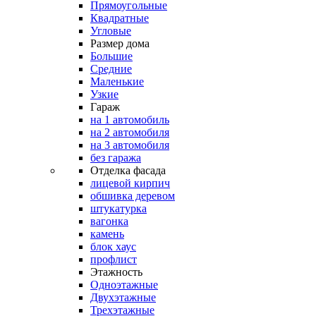
Прямоугольные
Квадратные
Угловые
Размер дома
Большие
Средние
Маленькие
Узкие
Гараж
на 1 автомобиль
на 2 автомобиля
на 3 автомобиля
без гаража
Отделка фасада
лицевой кирпич
обшивка деревом
штукатурка
вагонка
камень
блок хаус
профлист
Этажность
Одноэтажные
Двухэтажные
Трехэтажные