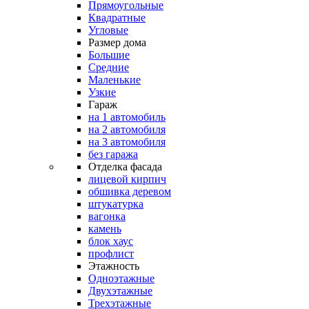
Прямоугольные
Квадратные
Угловые
Размер дома
Большие
Средние
Маленькие
Узкие
Гараж
на 1 автомобиль
на 2 автомобиля
на 3 автомобиля
без гаража
Отделка фасада
лицевой кирпич
обшивка деревом
штукатурка
вагонка
камень
блок хаус
профлист
Этажность
Одноэтажные
Двухэтажные
Трехэтажные