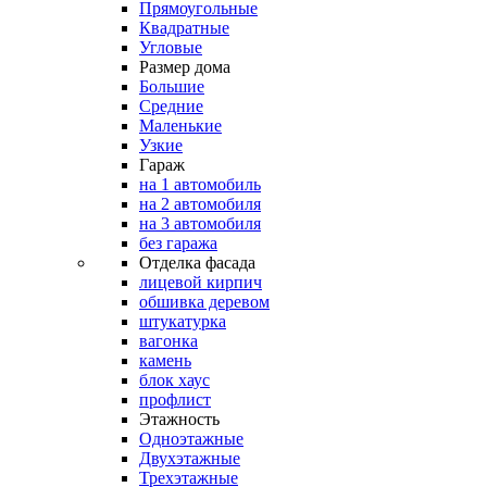
Прямоугольные
Квадратные
Угловые
Размер дома
Большие
Средние
Маленькие
Узкие
Гараж
на 1 автомобиль
на 2 автомобиля
на 3 автомобиля
без гаража
Отделка фасада
лицевой кирпич
обшивка деревом
штукатурка
вагонка
камень
блок хаус
профлист
Этажность
Одноэтажные
Двухэтажные
Трехэтажные