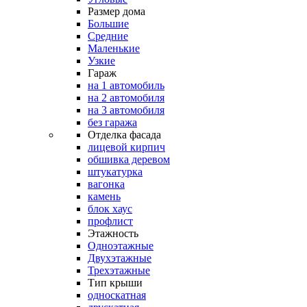
Размер дома
Большие
Средние
Маленькие
Узкие
Гараж
на 1 автомобиль
на 2 автомобиля
на 3 автомобиля
без гаража
Отделка фасада
лицевой кирпич
обшивка деревом
штукатурка
вагонка
камень
блок хаус
профлист
Этажность
Одноэтажные
Двухэтажные
Трехэтажные
Тип крыши
односкатная