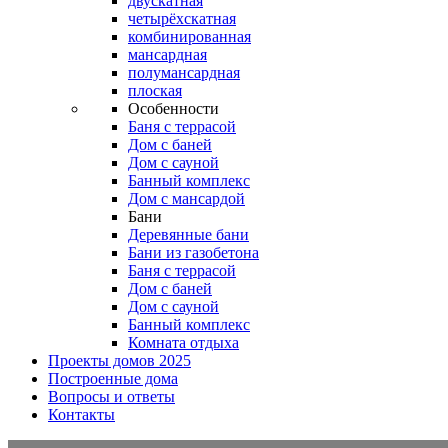
двускатная
четырёхскатная
комбинированная
мансардная
полумансардная
плоская
Особенности
Баня с террасой
Дом с баней
Дом с сауной
Банный комплекс
Дом с мансардой
Бани
Деревянные бани
Бани из газобетона
Баня с террасой
Дом с баней
Дом с сауной
Банный комплекс
Комната отдыха
Проекты домов 2025
Построенные дома
Вопросы и ответы
Контакты