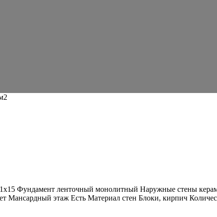
м2
м 11х15 Фундамент ленточный монолитный Наружные стены кера
ет Мансардный этаж Есть Материал стен Блоки, кирпич Количест