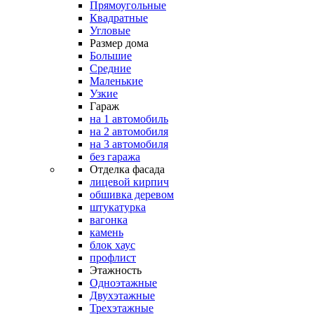
Прямоугольные
Квадратные
Угловые
Размер дома
Большие
Средние
Маленькие
Узкие
Гараж
на 1 автомобиль
на 2 автомобиля
на 3 автомобиля
без гаража
Отделка фасада
лицевой кирпич
обшивка деревом
штукатурка
вагонка
камень
блок хаус
профлист
Этажность
Одноэтажные
Двухэтажные
Трехэтажные