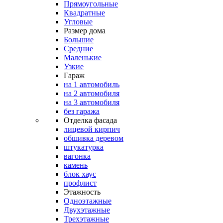
Прямоугольные
Квадратные
Угловые
Размер дома
Большие
Средние
Маленькие
Узкие
Гараж
на 1 автомобиль
на 2 автомобиля
на 3 автомобиля
без гаража
Отделка фасада
лицевой кирпич
обшивка деревом
штукатурка
вагонка
камень
блок хаус
профлист
Этажность
Одноэтажные
Двухэтажные
Трехэтажные