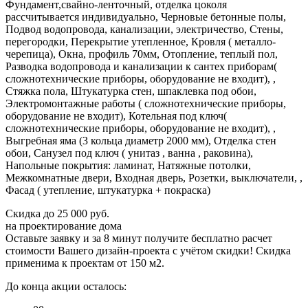
Фундамент,свайно-ленточный, отделка цоколя
рассчитывается индивидуально, Черновые бетонные полы,
Подвод водопровода, канализации, электричество, Стены,
перегородки, Перекрытие утепленное, Кровля ( металло-
черепица), Окна, профиль 70мм, Отопление, теплый пол,
Разводка водопровода и канализации к сантех приборам(
сложнотехнические приборы, оборудование не входит), ,
Стяжка пола, Штукатурка стен, шпаклевка под обои,
Электромонтажные работы ( сложнотехнические приборы,
оборудование не входит), Котельная под ключ(
сложнотехнические приборы, оборудование не входит), ,
Выгребная яма (3 кольца диаметр 2000 мм), Отделка стен
обои, Санузел под ключ ( унитаз , ванна , раковина),
Напольные покрытия: ламинат, Натяжные потолки,
Межкомнатные двери, Входная дверь, Розетки, выключатели, ,
Фасад ( утепление, штукатурка + покраска)
Скидка
до 25 000 руб.
на проектирование дома
Оставьте заявку и за 8 минут получите бесплатно
расчет
стоимости Вашего дизайн-проекта с учётом скидки!
Скидка
применима к проектам от 150 м2.
До конца акции осталось: