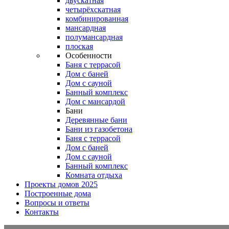
двускатная
четырёхскатная
комбинированная
мансардная
полумансардная
плоская
Особенности
Баня с террасой
Дом с баней
Дом с сауной
Банный комплекс
Дом с мансардой
Бани
Деревянные бани
Бани из газобетона
Баня с террасой
Дом с баней
Дом с сауной
Банный комплекс
Комната отдыха
Проекты домов 2025
Построенные дома
Вопросы и ответы
Контакты