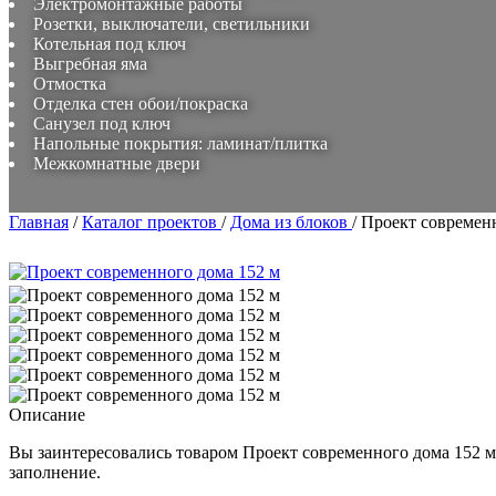
Электромонтажные работы
Розетки, выключатели, светильники
Котельная под ключ
Выгребная яма
Отмостка
Отделка стен обои/покраска
Санузел под ключ
Напольные покрытия: ламинат/плитка
Межкомнатные двери
Главная
/
Каталог проектов
/
Дома из блоков
/
Проект современн
Описание
Вы заинтересовались товаром
Проект современного дома 152 м
заполнение.