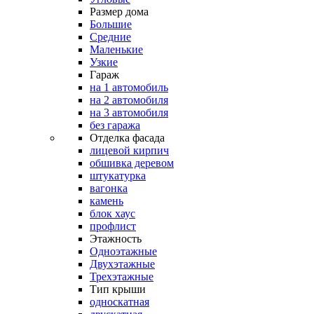
Размер дома
Большие
Средние
Маленькие
Узкие
Гараж
на 1 автомобиль
на 2 автомобиля
на 3 автомобиля
без гаража
Отделка фасада
лицевой кирпич
обшивка деревом
штукатурка
вагонка
камень
блок хаус
профлист
Этажность
Одноэтажные
Двухэтажные
Трехэтажные
Тип крыши
односкатная