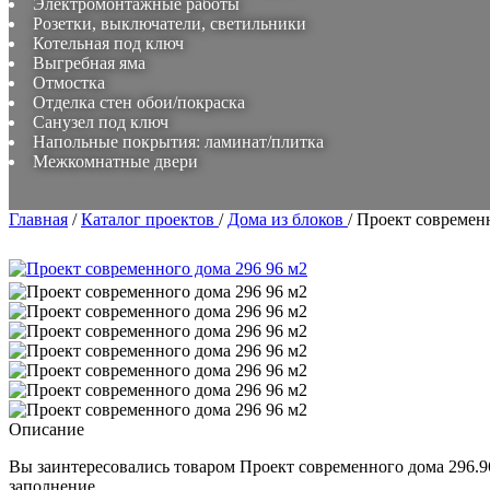
Электромонтажные работы
Розетки, выключатели, светильники
Котельная под ключ
Выгребная яма
Отмостка
Отделка стен обои/покраска
Санузел под ключ
Напольные покрытия: ламинат/плитка
Межкомнатные двери
Главная
/
Каталог проектов
/
Дома из блоков
/
Проект современн
Описание
Вы заинтересовались товаром
Проект современного дома 296.9
заполнение.