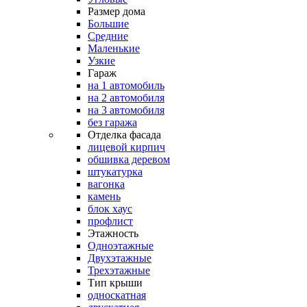
Размер дома
Большие
Средние
Маленькие
Узкие
Гараж
на 1 автомобиль
на 2 автомобиля
на 3 автомобиля
без гаража
Отделка фасада
лицевой кирпич
обшивка деревом
штукатурка
вагонка
камень
блок хаус
профлист
Этажность
Одноэтажные
Двухэтажные
Трехэтажные
Тип крыши
односкатная