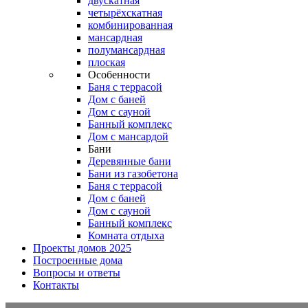
двускатная
четырёхскатная
комбинированная
мансардная
полумансардная
плоская
Особенности
Баня с террасой
Дом с баней
Дом с сауной
Банный комплекс
Дом с мансардой
Бани
Деревянные бани
Бани из газобетона
Баня с террасой
Дом с баней
Дом с сауной
Банный комплекс
Комната отдыха
Проекты домов 2025
Построенные дома
Вопросы и ответы
Контакты