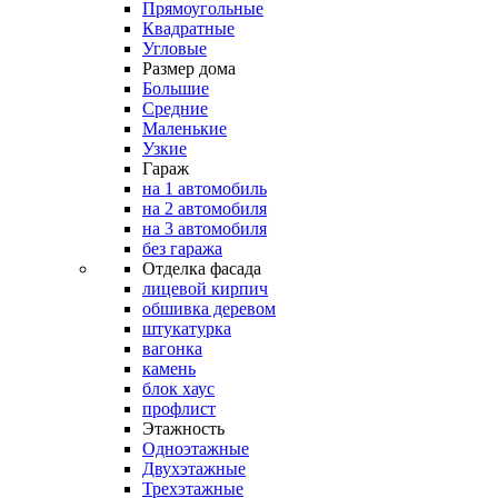
Прямоугольные
Квадратные
Угловые
Размер дома
Большие
Средние
Маленькие
Узкие
Гараж
на 1 автомобиль
на 2 автомобиля
на 3 автомобиля
без гаража
Отделка фасада
лицевой кирпич
обшивка деревом
штукатурка
вагонка
камень
блок хаус
профлист
Этажность
Одноэтажные
Двухэтажные
Трехэтажные