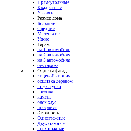
Прямоугольные
Квадратные
Угловые
Размер дома
Большие
Средние
Маленькие
Узкие
Гараж
на 1 автомобиль
на 2 автомобиля
на 3 автомобиля
без гаража
Отделка фасада
лицевой кирпич
обшивка деревом
штукатурка
вагонка
камень
блок хаус
профлист
Этажность
Одноэтажные
Двухэтажные
Трехэтажные