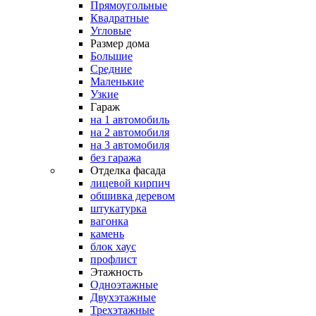
Прямоугольные
Квадратные
Угловые
Размер дома
Большие
Средние
Маленькие
Узкие
Гараж
на 1 автомобиль
на 2 автомобиля
на 3 автомобиля
без гаража
Отделка фасада
лицевой кирпич
обшивка деревом
штукатурка
вагонка
камень
блок хаус
профлист
Этажность
Одноэтажные
Двухэтажные
Трехэтажные