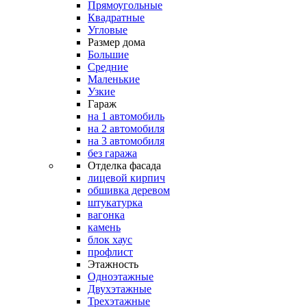
Прямоугольные
Квадратные
Угловые
Размер дома
Большие
Средние
Маленькие
Узкие
Гараж
на 1 автомобиль
на 2 автомобиля
на 3 автомобиля
без гаража
Отделка фасада
лицевой кирпич
обшивка деревом
штукатурка
вагонка
камень
блок хаус
профлист
Этажность
Одноэтажные
Двухэтажные
Трехэтажные