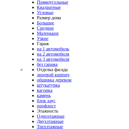
Прямоугольные
Квадратные
Угловые
Размер дома
Большие
Средние
Маленькие
Узкие
Гараж
на 1 автомобиль
на 2 автомобиля
на 3 автомобиля
без гаража
Отделка фасада
лицевой кирпич
обшивка деревом
штукатурка
вагонка
камень
блок хаус
профлист
Этажность
Одноэтажные
Двухэтажные
Трехэтажные