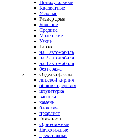
Прямоугольные
Квадратные
Угловые
Размер дома
Большие
Средние
Маленькие
Узкие
Гараж
на 1 автомобиль
на 2 автомобиля
на 3 автомобиля
без гаража
Отделка фасада
лицевой кирпич
обшивка деревом
штукатурка
вагонка
камень
блок хаус
профлист
Этажность
Одноэтажные
Двухэтажные
Трехэтажные