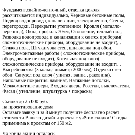
Фундамент,свайно-ленточный, отделка цоколя
рассчитывается индивидуально, Черновые бетонные полы,
Подвод водопровода, канализации, электричество, Стены,
перегородки, Перекрытие утепленное, Кровля ( металло-
черепица), Окна, профиль 70мм, Отопление, теплый пол,
Разводка водопровода и канализации к сантех приборам(
сложнотехнические приборы, оборудование не входит), ,
Стяжка пола, Штукатурка стен, шпаклевка под обои,
Электромонтажные работы ( сложнотехнические приборы,
оборудование не входит), Котельная под ключ(
сложнотехнические приборы, оборудование не входит), ,
Выгребная яма (3 кольца диаметр 2000 мм), Отделка стен
обои, Санузел под ключ ( унитаз , ванна , раковина),
Напольные покрытия: ламинат, Натяжные потолки,
Межкомнатные двери, Входная дверь, Розетки, выключатели, ,
Фасад ( утепление, штукатурка + покраска)
Скидка
до 25 000 руб.
на проектирование дома
Оставьте заявку и за 8 минут получите бесплатно
расчет
стоимости Вашего дизайн-проекта с учётом скидки!
Скидка
применима к проектам от 150 м2.
До конца акции осталось: