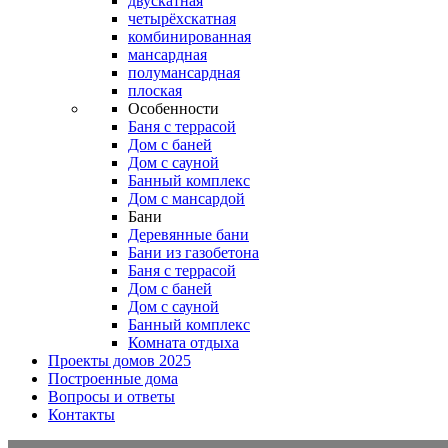
двускатная
четырёхскатная
комбинированная
мансардная
полумансардная
плоская
Особенности
Баня с террасой
Дом с баней
Дом с сауной
Банный комплекс
Дом с мансардой
Бани
Деревянные бани
Бани из газобетона
Баня с террасой
Дом с баней
Дом с сауной
Банный комплекс
Комната отдыха
Проекты домов 2025
Построенные дома
Вопросы и ответы
Контакты