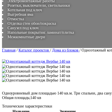
Электромонтажные работы
Розетки, выключатели, светильники
Котельная под ключ
Выгребная яма
Отмостка
Отделка стен обои/покраска
Санузел под ключ
Напольные покрытия: ламинат/плитка
Межкомнатные двери
Главная
/
Каталог проектов
/
Дома из блоков
/
Одноэтажный кот
Одноуровневый дом площадью 140 кв.м. Три спальни, два сануз
Общая площадь;140 кв
Технические характеристики
Название
Значение