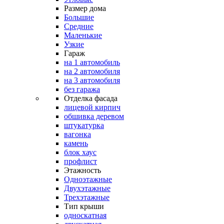
Размер дома
Большие
Средние
Маленькие
Узкие
Гараж
на 1 автомобиль
на 2 автомобиля
на 3 автомобиля
без гаража
Отделка фасада
лицевой кирпич
обшивка деревом
штукатурка
вагонка
камень
блок хаус
профлист
Этажность
Одноэтажные
Двухэтажные
Трехэтажные
Тип крыши
односкатная