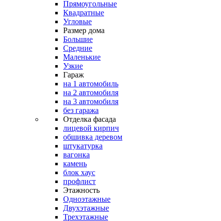
Прямоугольные
Квадратные
Угловые
Размер дома
Большие
Средние
Маленькие
Узкие
Гараж
на 1 автомобиль
на 2 автомобиля
на 3 автомобиля
без гаража
Отделка фасада
лицевой кирпич
обшивка деревом
штукатурка
вагонка
камень
блок хаус
профлист
Этажность
Одноэтажные
Двухэтажные
Трехэтажные