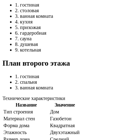
1. гостиная
2. столовая
3. ванная комната
4. кухня
5. прихожая
6. гардеробная
7. сауна
8. душевая
9. котельная
План второго этажа
1. гостиная
2. спальня
3. ванная комната
Технические характеристики
Название
Значение
Тип строения
Дом
Материал стен
Газобетон
Форма дома
Квадратная
Этажность
Двухэтажный
Размер дома
Средний