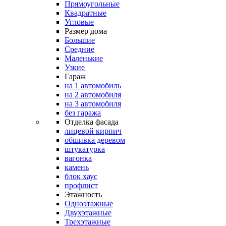
Прямоугольные
Квадратные
Угловые
Размер дома
Большие
Средние
Маленькие
Узкие
Гараж
на 1 автомобиль
на 2 автомобиля
на 3 автомобиля
без гаража
Отделка фасада
лицевой кирпич
обшивка деревом
штукатурка
вагонка
камень
блок хаус
профлист
Этажность
Одноэтажные
Двухэтажные
Трехэтажные