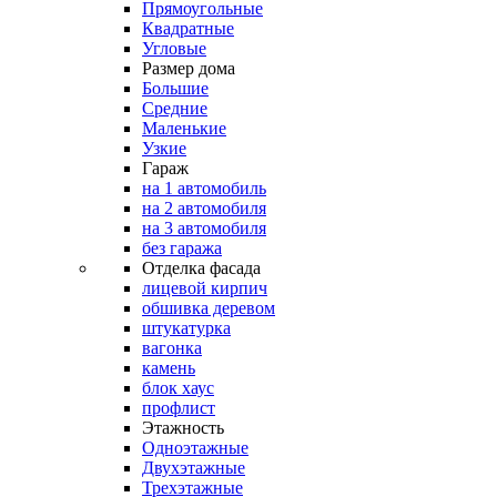
Прямоугольные
Квадратные
Угловые
Размер дома
Большие
Средние
Маленькие
Узкие
Гараж
на 1 автомобиль
на 2 автомобиля
на 3 автомобиля
без гаража
Отделка фасада
лицевой кирпич
обшивка деревом
штукатурка
вагонка
камень
блок хаус
профлист
Этажность
Одноэтажные
Двухэтажные
Трехэтажные