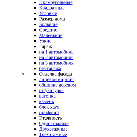
Прямоугольные
Квадратные
Угловые
Размер дома
Большие
Средние
Маленькие
Узкие
Гараж
на 1 автомобиль
на 2 автомобиля
на 3 автомобиля
без гаража
Отделка фасада
лицевой кирпич
обшивка деревом
штукатурка
вагонка
камень
блок хаус
профлист
Этажность
Одноэтажные
Двухэтажные
Трехэтажные