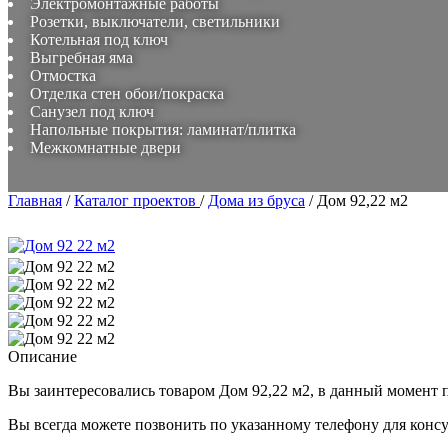
Электромонтажные работы
Розетки, выключатели, светильники
Котельная под ключ
Выгребная яма
Отмостка
Отделка стен обои/покраска
Санузел под ключ
Напольные покрытия: ламинат/плитка
Межкомнатные двери
Главная
/
Каталог проектов
/
Дома из бруса
/
Дом 92,22 м2
Описание
Вы заинтересовались товаром
Дом 92,22 м2
, в данный момент 
Вы всегда можете позвонить по указанному телефону для конс