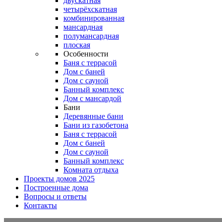
двускатная
четырёхскатная
комбинированная
мансардная
полумансардная
плоская
Особенности
Баня с террасой
Дом с баней
Дом с сауной
Банный комплекс
Дом с мансардой
Бани
Деревянные бани
Бани из газобетона
Баня с террасой
Дом с баней
Дом с сауной
Банный комплекс
Комната отдыха
Проекты домов 2025
Построенные дома
Вопросы и ответы
Контакты