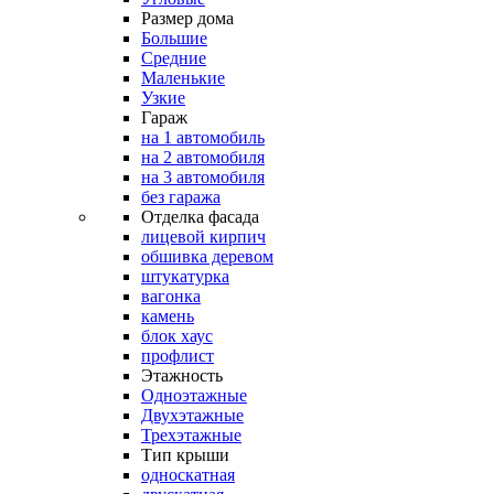
Размер дома
Большие
Средние
Маленькие
Узкие
Гараж
на 1 автомобиль
на 2 автомобиля
на 3 автомобиля
без гаража
Отделка фасада
лицевой кирпич
обшивка деревом
штукатурка
вагонка
камень
блок хаус
профлист
Этажность
Одноэтажные
Двухэтажные
Трехэтажные
Тип крыши
односкатная