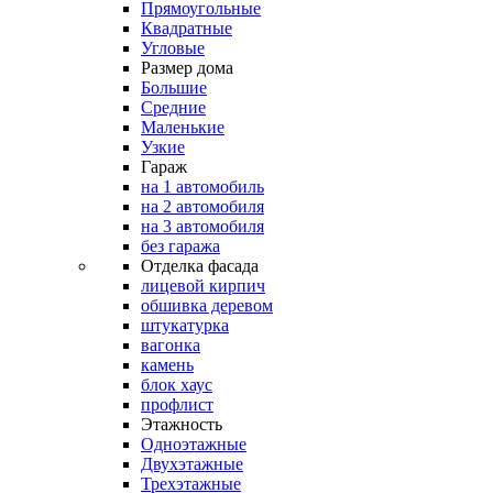
Прямоугольные
Квадратные
Угловые
Размер дома
Большие
Средние
Маленькие
Узкие
Гараж
на 1 автомобиль
на 2 автомобиля
на 3 автомобиля
без гаража
Отделка фасада
лицевой кирпич
обшивка деревом
штукатурка
вагонка
камень
блок хаус
профлист
Этажность
Одноэтажные
Двухэтажные
Трехэтажные